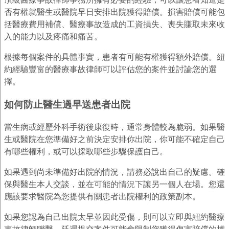
否有權就醫生或醫院早日安排出院獲得賠償。損害賠償可能包
括醫療費用補償、醫療事故造成的工資損失、喪失賺取未來收
入的能力以及疼痛和痛苦。
根據每個案件的具體事實，患者有可能有權獲得額外賠償。紐
約經驗豐富的醫療事故律師可以評估您的案件並討論您的選
擇。
如何防止醫生過早送患者出院
當生病或經歷外科手術後康復時，通常身體較為脆弱。如果醫
生或醫院在您準備好之前決定安排你出院，你可能不確定自己
有哪些權利，或可以採取哪些步驟保護自己。
如果遇到尚未準備好出院的情況，請務必說出自己的疑慮。確
保與醫生本人交談，並在可能的情況下讓另一個人在場。您還
應該要求醫院為您提供有關患者出院權利的政策副本。
如果您認為自己出院太早並因此受傷，則可以立即與紐約醫療