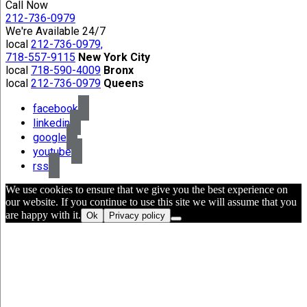
Call Now
212-736-0979
We're Available 24/7
local
212-736-0979,
718-557-9115
New York City
local
718-590-4009
Bronx
local
212-736-0979
Queens
facebook
linkedin
google
youtube
rss
We use cookies to ensure that we give you the best experience on
our website. If you continue to use this site we will assume that you
are happy with it.
Ok
Privacy policy