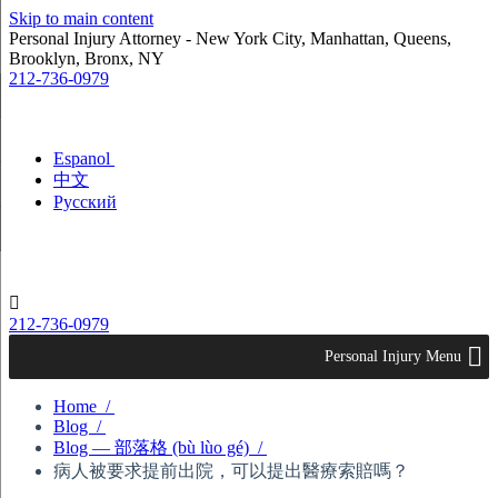
Skip to main content
Personal Injury Attorney - New York City, Manhattan, Queens,
Brooklyn, Bronx, NY
212-736-0979
Espanol
中文
Русский

212-736-0979
Personal Injury Menu
Home /
Blog /
Blog — 部落格 (bù lùo gé) /
病人被要求提前出院，可以提出醫療索賠嗎？